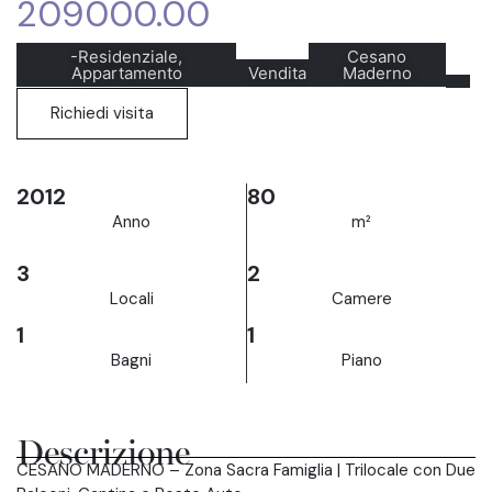
209000.00
-Residenziale,
Cesano
Appartamento
Vendita
Maderno
Richiedi visita
2012
80
Anno
m²
3
2
Locali
Camere
1
1
Bagni
Piano
Descrizione
CESANO MADERNO – Zona Sacra Famiglia | Trilocale con Due