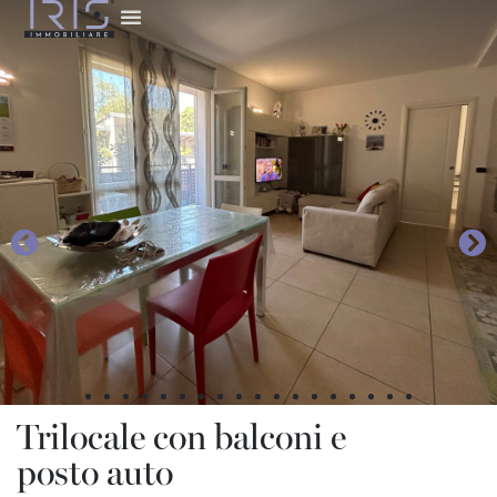
Trilocale con balconi e
posto auto