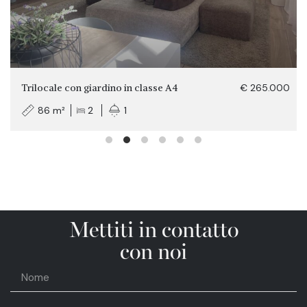
Trilocale con giardino in classe A4
€ 265.000
86 m²
2
1
Mettiti in contatto
con noi