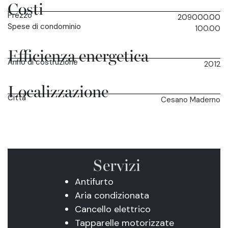
Costi
Prezzo
209000.00
Spese di condominio
100.00
Efficienza energetica
Anno di costruzione
2012
Localizzazione
Città
Cesano Maderno
Servizi
Antifurto
Aria condizionata
Cancello elettrico
Tapparelle motorizzate