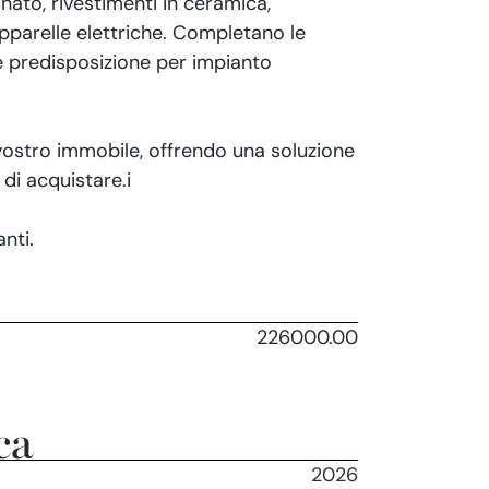
nato, rivestimenti in ceramica,
parelle elettriche. Completano le
e predisposizione per impianto
l vostro immobile, offrendo una soluzione
di acquistare.i
nti.
226000.00
ca
2026