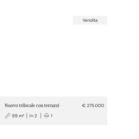
Vendita
Nuovo trilocale con terrazzi
€ 275.000
89 m²
2
1