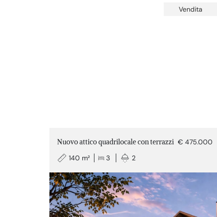
Vendita
Nuovo attico quadrilocale con terrazzi
€ 475.000
140 m²
3
2