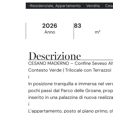
-Residenziale, Appartamento
Vendita
Ces
2026
83
Anno
m²
Descrizione
CESANO MADERNO – Confine Seveso Alto
Contesto Verde | Trilocale con Terrazzoi
i
In posizione tranquilla e immersa nel ver
pochi passi dal Parco delle Groane, pr
inserito in una palazzina di nuova realizz
i
L’appartamento, posto al piano primo, of