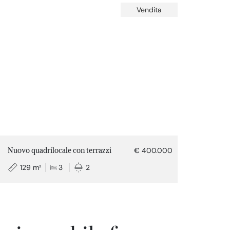
Vendita
Nuovo quadrilocale con terrazzi
€ 400.000
129 m²
3
2