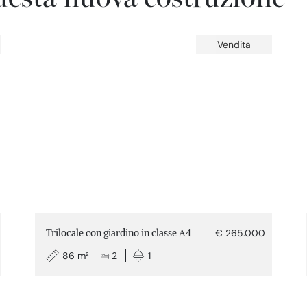
Vendita
Trilocale con giardino in classe A4
€ 265.000
86 m²
2
1