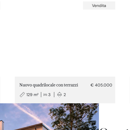
Vendita
Nuovo quadrilocale con terrazzi
€ 405.000
129 m²
3
2