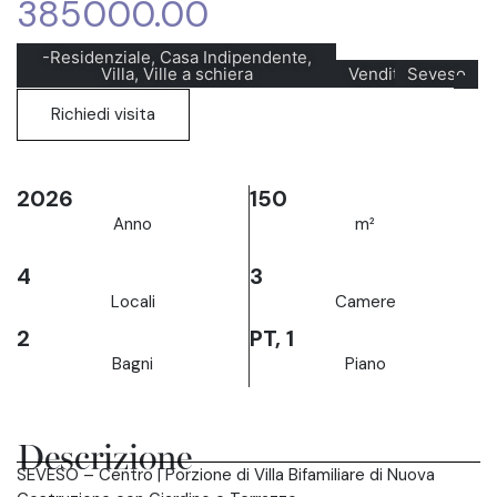
385000.00
-Residenziale, Casa Indipendente,
Villa, Ville a schiera
Vendita
Seveso
Richiedi visita
2026
150
Anno
m²
4
3
Locali
Camere
2
PT, 1
Bagni
Piano
Descrizione
SEVESO – Centro | Porzione di Villa Bifamiliare di Nuova