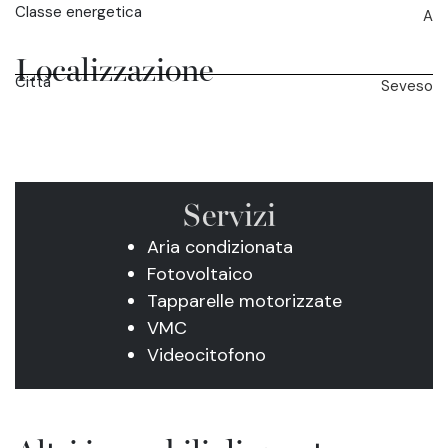
Classe energetica
A
Localizzazione
Città
Seveso
Servizi
Aria condizionata
Fotovoltaico
Tapparelle motorizzate
VMC
Videocitofono