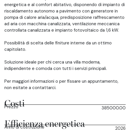
energetica e al comfort abitativo, disponendo di impianto di
riscaldamento autonomo a pavimento con generatore in
pompa di calore aria/acqua, predisposizione raffrescamento
ad aria con macchina canalizzata, ventilazione meccanica
controllata canalizzata e impianto fotovoltaico da 1,6 kW.
Possibilità di scelta delle finiture interne da un ottimo
capitolato.
Soluzione ideale per chi cerca una villa moderna,
indipendente e comoda con tutti i servizi principali.
Per maggiori informazioni o per fissare un appuntamento,
non esitate a contattarci.
Costi
Prezzo
385000.00
Efficienza energetica
Anno di costruzione
2026