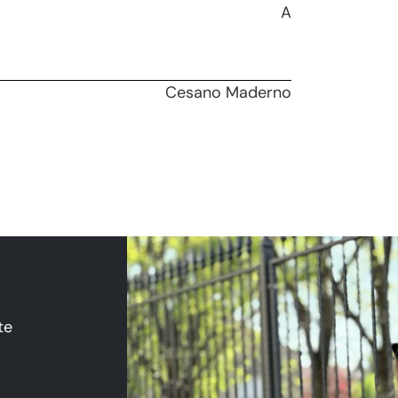
A
Cesano Maderno
te