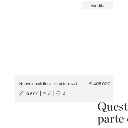
Vendita
Nuovo quadrilocale con terrazzi
€ 405.000
129 m²
3
2
Quest
parte 