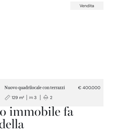
Vendita
Nuovo quadrilocale con terrazzi
€ 400.000
129 m²
3
2
o immobile fa
della