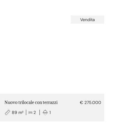
Vendita
Nuovo trilocale con terrazzi
€ 275.000
89 m²
2
1