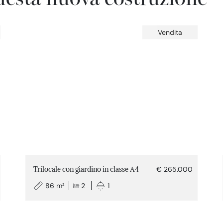
Vendita
Trilocale con giardino in classe A4
€ 265.000
86 m²
2
1