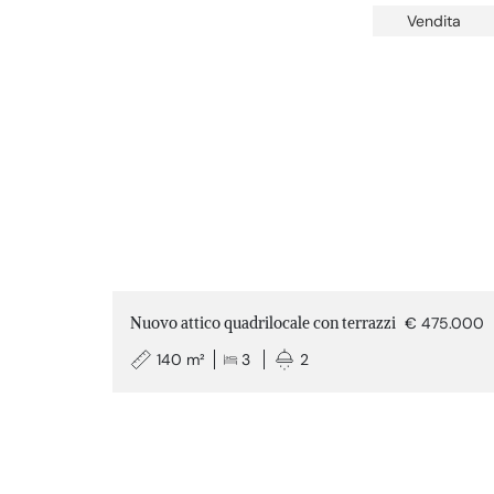
Vendita
Nuovo attico quadrilocale con terrazzi
€ 475.000
140 m²
3
2