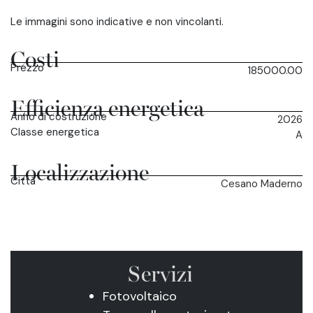
Le immagini sono indicative e non vincolanti.
Costi
Prezzo
185000.00
Efficienza energetica
Anno di costruzione
2026
Classe energetica
A
Localizzazione
Città
Cesano Maderno
Servizi
Fotovoltaico