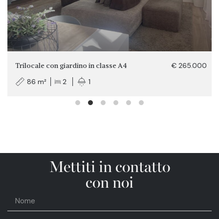
Trilocale con giardino in classe A4
€ 265.000
86 m²
2
1
Mettiti in contatto
con noi