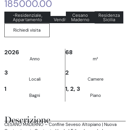
185000.00
-Residenziale,
Cesano
Residenza
Appartamento
Vendita
Maderno
Sicilia
Richiedi visita
2026
68
Anno
m²
3
2
Locali
Camere
1
1, 2, 3
Bagni
Piano
Descrizione
CESANO MADERNO – Confine Seveso Altopiano | Nuova