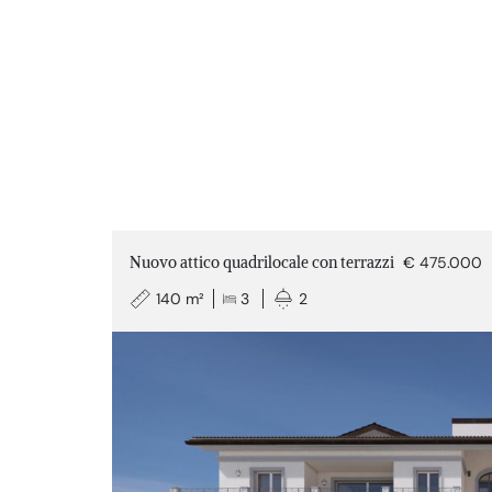
Nuovo attico quadrilocale con terrazzi
€ 475.000
140 m²
3
2