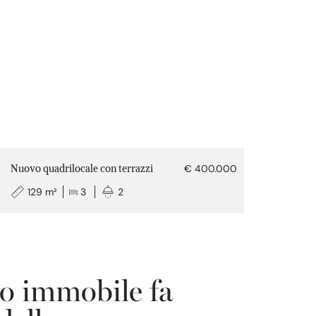
Nuovo quadrilocale con terrazzi
€ 400.000
129 m²
3
2
o immobile fa