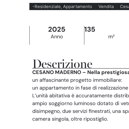
-Residenziale, Appartamento
Vendita
Ces
2025
135
Anno
m²
Descrizione
CESANO MADERNO – Nella prestigiosa
un affascinante progetto immobiliare:
un appartamento in fase di realizzazione 
L’unità abitativa è accuratamente distri
ampio soggiorno luminoso dotato di vetra
disimpegno, due servizi finestrati, una 
camera singola, oltre ripostiglio.