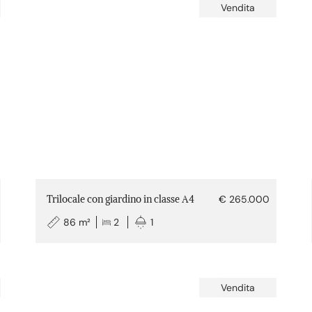
Vendita
Trilocale con giardino in classe A4
€ 265.000
86 m²
2
1
Vendita