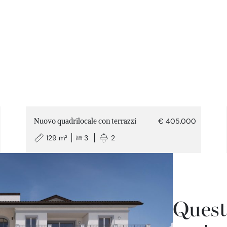
Nuovo quadrilocale con terrazzi
€ 405.000
129 m²
3
2
Quest