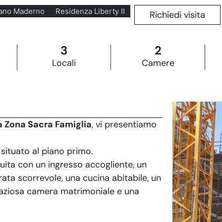
ano Maderno
Residenza Liberty II
Richiedi visita
3
2
Locali
Camere
 Zona Sacra Famiglia
, vi presentiamo
situato al piano primo.
buita con un ingresso accogliente, un
ta scorrevole, una cucina abitabile, un
spaziosa camera matrimoniale e una