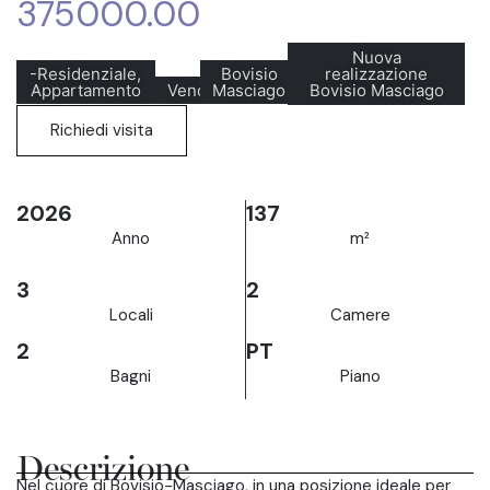
375000.00
Nuova
-Residenziale,
Bovisio
realizzazione
Appartamento
Vendita
Masciago
Bovisio Masciago
Richiedi visita
2026
137
Anno
m²
3
2
Locali
Camere
2
PT
Bagni
Piano
Descrizione
Nel cuore di Bovisio-Masciago, in una posizione ideale per