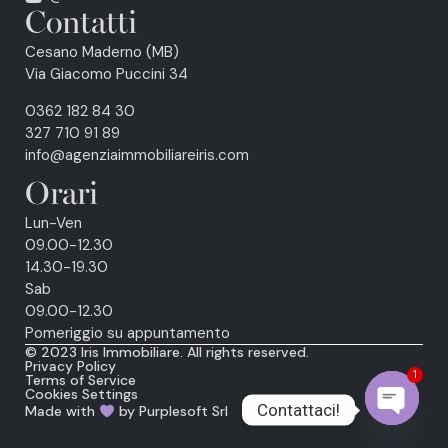
Contatti
Cesano Maderno (MB)
Via Giacomo Puccini 34
0362 182 84 30
327 710 91 89
info@agenziaimmobiliareiris.com
Orari
Lun-Ven
09.00-12.30
14.30-19.30
Sab
09.00-12.30
Pomeriggio su appuntamento
© 2023 Iris Immobiliare. All rights reserved.
Privacy Policy
Terms of Service
1
Cookies Settings
Contattaci!
Made with
by
Purplesoft Srl
Open ch