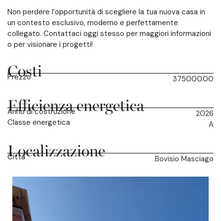
Non perdere l’opportunità di scegliere la tua nuova casa in
un contesto esclusivo, moderno e perfettamente
collegato. Contattaci oggi stesso per maggiori informazioni
o per visionare i progetti!
Costi
Prezzo
375000.00
Efficienza energetica
Anno di costruzione
2026
Classe energetica
A
Localizzazione
Città
Bovisio Masciago